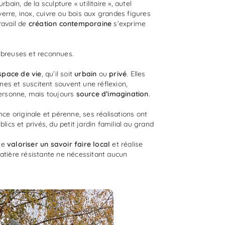
ain, de la sculpture « utilitaire », autel
verre, inox, cuivre ou bois aux grandes figures
ravail de
création contemporaine
s’exprime
breuses et reconnues.
space de vie
, qu’il soit
urbain
ou
privé
. Elles
ines et suscitent souvent une réflexion,
ersonne, mais toujours
source d’imagination
.
ce originale et pérenne, ses réalisations ont
ics et privés, du petit jardin familial au grand
ite
valoriser un savoir faire local
et réalise
tière résistante ne nécessitant aucun