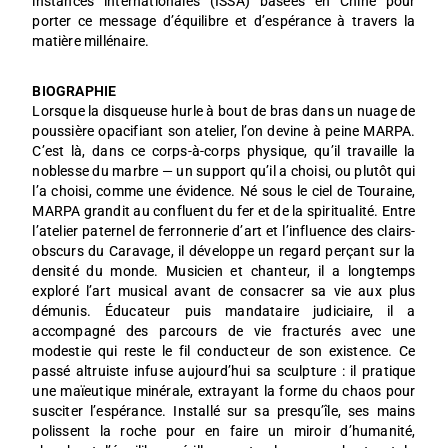
instances internationales (ISSA) basées en Chine pour
porter ce message d’équilibre et d’espérance à travers la
matière millénaire.
B
IOGRAPHIE
Lorsque la disqueuse hurle à bout de bras dans un nuage de
poussière opacifiant son atelier, l’on devine à peine MARPA.
C’est là, dans ce corps-à-corps physique, qu’il travaille la
noblesse du marbre — un support qu’il a choisi, ou plutôt qui
l’a choisi, comme une évidence. Né sous le ciel de Touraine,
MARPA grandit au confluent du fer et de la spiritualité. Entre
l’atelier paternel de ferronnerie d’art et l’influence des clairs-
obscurs du Caravage, il développe un regard perçant sur la
densité du monde. Musicien et chanteur, il a longtemps
exploré l’art musical avant de consacrer sa vie aux plus
démunis. Éducateur puis mandataire judiciaire, il a
accompagné des parcours de vie fracturés avec une
modestie qui reste le fil conducteur de son existence. Ce
passé altruiste infuse aujourd’hui sa sculpture : il pratique
une maïeutique minérale, extrayant la forme du chaos pour
susciter l’espérance. Installé sur sa presqu’île, ses mains
polissent la roche pour en faire un miroir d’humanité,